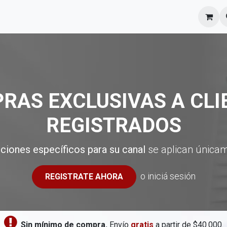
l equipo
Cita
Nosotros
Contacto
RAS EXCLUSIVAS A CLI
REGISTRADOS
ciones específicos para su canal
se aplican únicame
o iniciá sesión
REGISTRATE AHORA
​
Sin mínimo de compra.
Envío
gratis
a partir de $40.000.