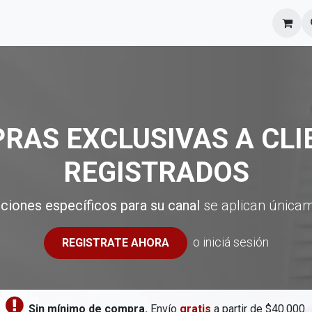
l equipo
Cita
Nosotros
Contacto
RAS EXCLUSIVAS A CLI
REGISTRADOS
ciones específicos para su canal
se aplican únicame
o iniciá sesión
REGISTRATE AHORA
​
Sin mínimo de compra.
Envío
gratis
a partir de $40.000.