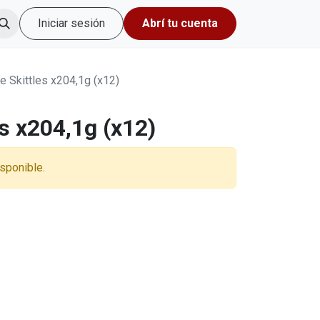
Iniciar sesión
Abrí tu cuenta
te Skittles x204,1g (x12)
es x204,1g (x12)
sponible.