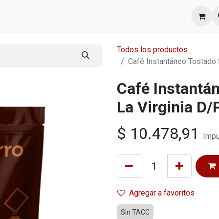
l equipo
Cita
Nosotros
Contacto
Todos los productos
Café Instantáneo Tostado 
Café Instantá
La Virginia D/
$
10.478,91
Impu
Agregar a favoritos
Sin TACC