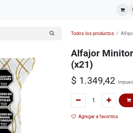
l equipo
Cita
Nosotros
Contacto
Todos los productos
Alfaj
Alfajor Minito
(x21)
$
1.349,42
Impues
Agregar a favoritos