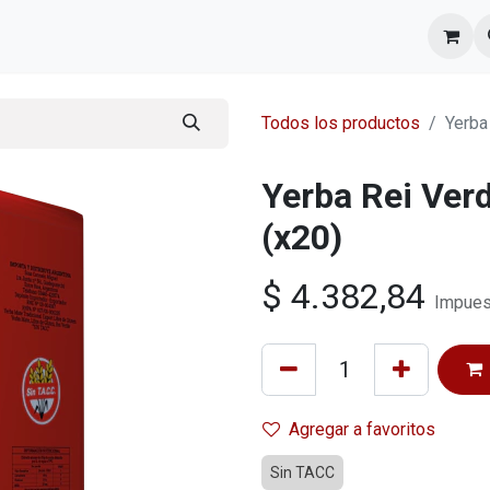
l equipo
Cita
Nosotros
Contacto
Todos los productos
Yerba
Yerba Rei Ver
(x20)
$
4.382,84
Impues
Agregar a favoritos
Sin TACC