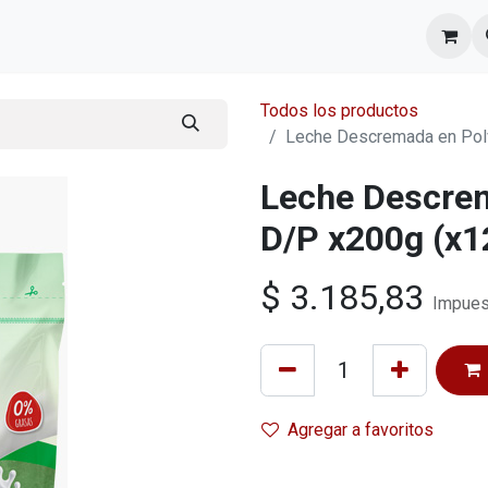
l equipo
Cita
Nosotros
Contacto
Todos los productos
Leche Descremada en Polv
Leche Descrem
D/P x200g (x1
$
3.185,83
Impues
Agregar a favoritos