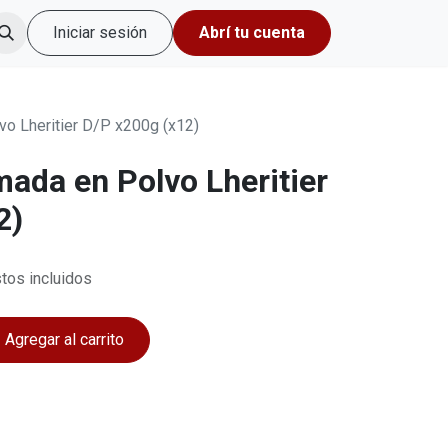
Iniciar sesión
Abrí tu cuenta
o Lheritier D/P x200g (x12)
ada en Polvo Lheritier
2)
tos incluidos
Agregar al carrito