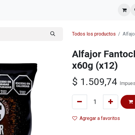
l equipo
Cita
Nosotros
Contacto
Todos los productos
Alfaj
Alfajor Fantoc
x60g (x12)
$
1.509,74
Impues
Agregar a favoritos