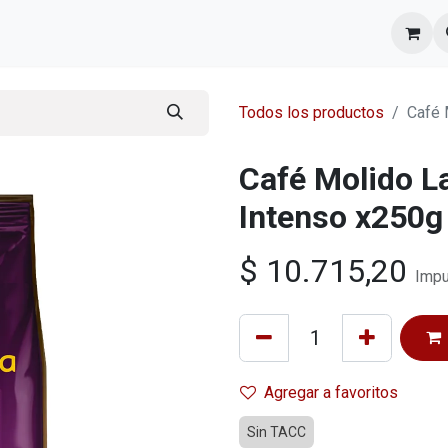
l equipo
Cita
Nosotros
Contacto
Todos los productos
Café 
Café Molido La
Intenso x250g
$
10.715,20
Impu
Agregar a favoritos
Sin TACC