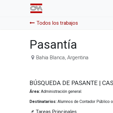
Inicio
Comprá Online
Sumate a
Todos los trabajos
Pasantía
Bahia Blanca
,
Argentina
BÚSQUEDA DE PASANTE | CASA
Área:
Administración general.
Destinatarios:
Alumnos de Contador Público o 
📌 Tareas Principales