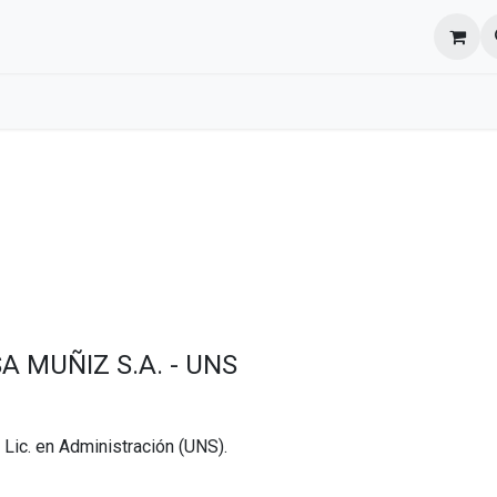
l equipo
Cita
Nosotros
Contacto
 MUÑIZ S.A. - UNS
Lic. en Administración (UNS).