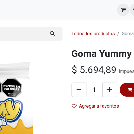
l equipo
Cita
Nosotros
Contacto
Todos los productos
Goma 
Goma Yummy H
$
5.694,89
Impues
Agregar a favoritos