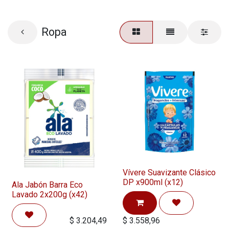
Ropa
Vívere Suavizante Clásico
DP x900ml (x12)
Ala Jabón Barra Eco
Lavado 2x200g (x42)
$
3.204,49
$
3.558,96