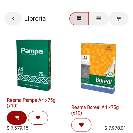
Librería
Resma Pampa A4 x75g
(x10)
Resma Boreal A4 x75g
(x10)
$
7.579,15
$
7.978,01