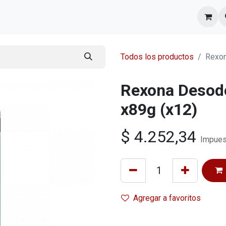
l equipo
Cita
Nosotros
Contacto
Todos los productos
Rexon
Rexona Desod
x89g (x12)
$
4.252,34
Impues
Agregar a favoritos